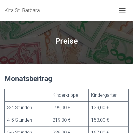
Kita St. Barbara
N
A
V
I
G
Preise
A
T
I
O
N
U
Monatsbeitrag
M
S
C
H
Kinderkrippe
Kindergarten
A
L
3-4 Stunden
199,00 €
139,00 €
T
E
4-5 Stunden
219,00 €
153,00 €
N
5-6 Stunden
239,00 €
167,00 €